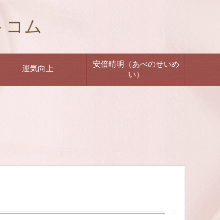
トコム
安倍晴明（あべのせいめ
運気向上
い）