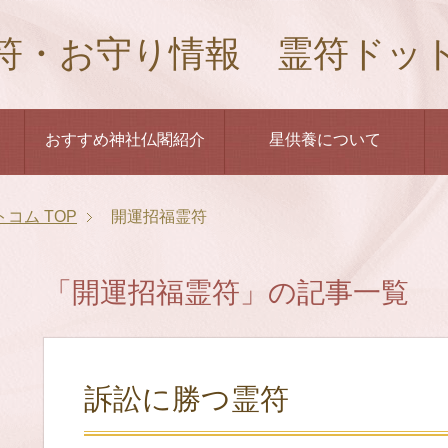
符・お守り情報 霊符ドッ
おすすめ神社仏閣紹介
星供養について
トコム
TOP
開運招福霊符
「開運招福霊符」の記事一覧
訴訟に勝つ霊符