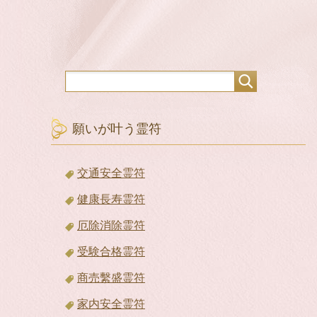
願いが叶う霊符
交通安全霊符
健康長寿霊符
厄除消除霊符
受験合格霊符
商売繫盛霊符
家内安全霊符