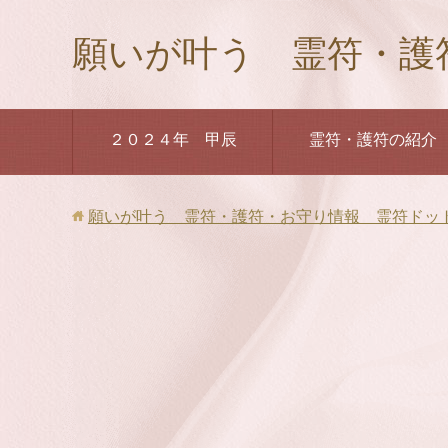
願いが叶う 霊符・護
２０２４年 甲辰
霊符・護符の紹介
願いが叶う 霊符・護符・お守り情報 霊符ドッ