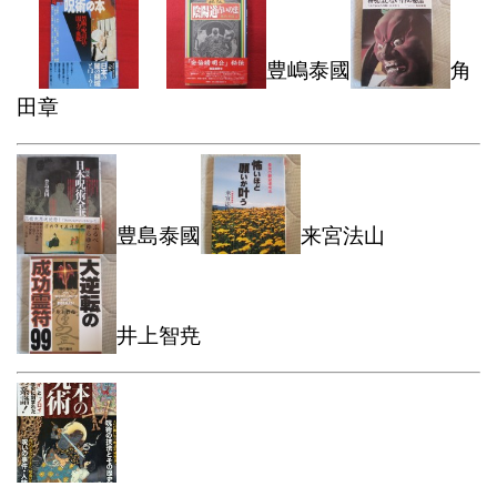
豊嶋泰國
角
田章
豊島泰國
来宮法山
井上智尭