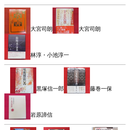
大宮司朗
大宮司朗
林淳・小池淳一
黒塚信一郎
藤巻一保
岩原諦信