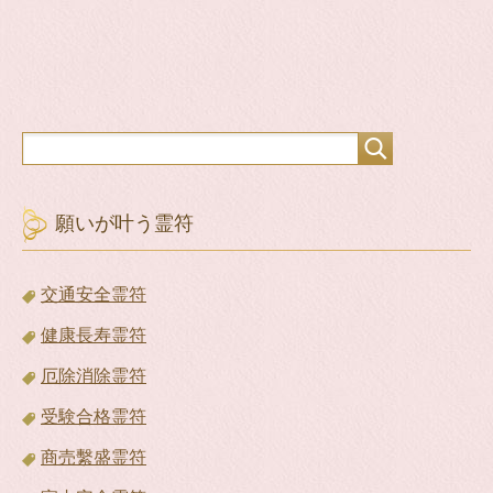
願いが叶う霊符
交通安全霊符
健康長寿霊符
厄除消除霊符
受験合格霊符
商売繫盛霊符