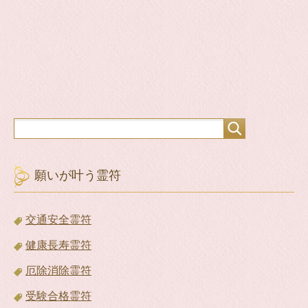
願いが叶う霊符
交通安全霊符
健康長寿霊符
厄除消除霊符
受験合格霊符