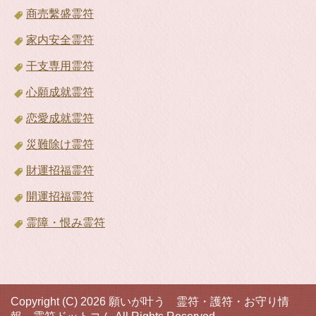
商売繫盛霊符
家内安全霊符
干支専用霊符
心願成就霊符
恋愛成就霊符
災難除け霊符
財運招福霊符
開運招福霊符
霊障・恨み霊符
Copyright (C) 2026 願いが叶う 霊符・護符・お守り情