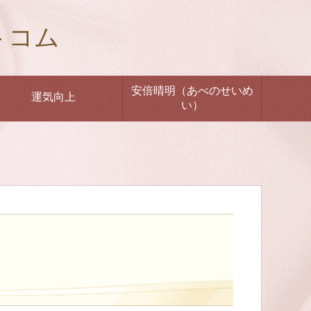
トコム
安倍晴明（あべのせいめ
運気向上
い）