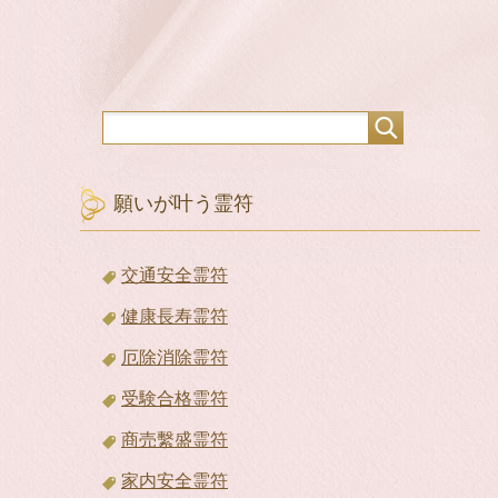
願いが叶う霊符
交通安全霊符
健康長寿霊符
厄除消除霊符
受験合格霊符
商売繫盛霊符
家内安全霊符