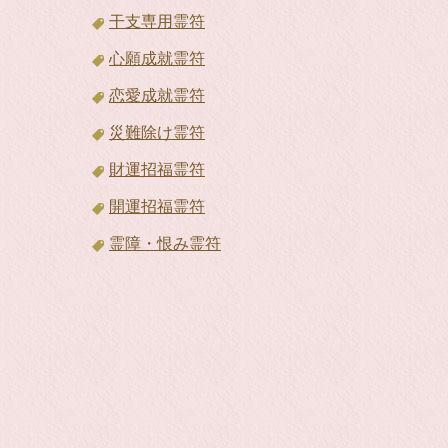
干支専用霊符
心願成就霊符
恋愛成就霊符
災難除け霊符
財運招福霊符
開運招福霊符
霊障・恨み霊符