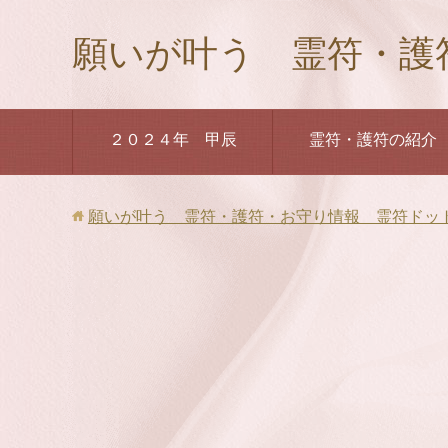
願いが叶う 霊符・護
２０２４年 甲辰
霊符・護符の紹介
願いが叶う 霊符・護符・お守り情報 霊符ドッ